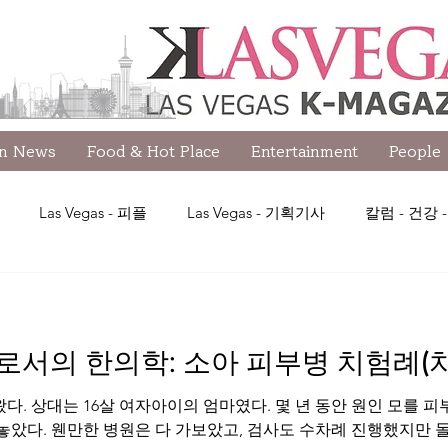
wn News
Food & Hot Place
Entertainment
People
Las Vegas - 피플
Las Vegas - 기획기사
칼럼 - 건강
- 재정관리 - 맷한
칼럼 - 재정관리 - 소피아김
Las Vegas
서의 한의학: 소아 피부병 치험례(치
한의학-이상현
Las Vegas - 푸드 & 핫 플레이스
칼럼-교육
왔다. 상대는 16살 여자아이의 엄마였다. 몇 년 동안 원인 모를
았다. 웬만한 병원은 다 가보았고, 검사도 수차례 진행했지만 돌아