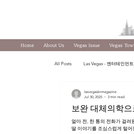
Home
About Us
Vegas Issue
Vegas To
All Posts
Las Vegas - 엔터테인먼트
칼럼 - 교통 - 파크로펌
칼럼 
lasvegasknmagazine
Jul 30, 2025
3 min read
보완 대체의학으로
칼럼 - 부동산 - 제이김
칼럼-
얼마 전, 한 통의 전화가 걸려
딸 이야기를 조심스럽게 털어놓