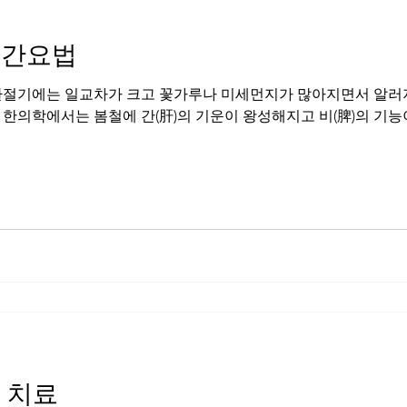
민간요법
환절기에는 일교차가 크고 꽃가루나 미세먼지가 많아지면서 알러지
 한의학에서는 봄철에 간(肝)의 기운이 왕성해지고 비(脾)의 기
 치료