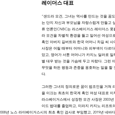
레이더스 대표 
“샌드라 모건, 그녀는 역사를 만드는 것을 꿈도
는 단지 자신과 부모님을 자랑스럽게 만들고 싶
류 언론인CNBC는 라스베이거스 레이더스 풋
라 모건을 차별적 환경을 뚫고 일어선 여성으로
흑인 아버지 길버트와 한국 어머니 차길 씨 사
사장은 어릴 때부터 어머니와 피부색이 다르다
았고, 영어가 서툰 어머니가 카지노 딜러로 일
별 대우 받는 것을 가슴에 두고 자랐다. 그런 
무엇을 하든 평등과 존중을 옹호하는 일을 할 
다. 
그러한 그녀의 정의로운 꿈이 법조인을 거쳐 리
을 이끄는 최초의 한국계 흑인 여성 대표로 이
라스베이거스에서 성장한 모건 사장은 2003년 U
이드 법대를 졸업하고, 미라지 카지노 리조트의
2008년 노스 라이베이거스시의 최초 흑인 검사로 부임했고, 2019년 네