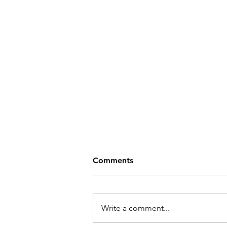
Comments
Write a comment...
프림(Primm)의 부활!