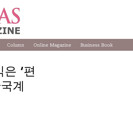
Column
Online Magazine
Business Book
은 ‘편
 한국계