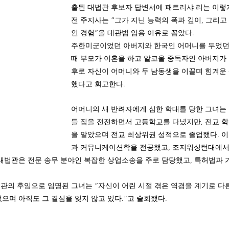
출된 대법관 후보자 답변서에 패트리샤 리는 이렇게
전 주지사는 “그가 지닌 능력의 폭과 깊이, 그리
인 경험”을 대관법 임용 이유로 꼽았다. 
주한미군이었던 아버지와 한국인 어머니를 두었던 
때 부모가 이혼을 하고 알코올 중독자인 아버지가 
후로 자신이 어머니와 두 남동생을 이끌며 힘겨운
했다고 회고한다. 
어머니의 새 반려자에게 심한 학대를 당한 그녀는 
들 집을 전전하면서 고등학교를 다녔지만, 전교 
을 맡았으며 전교 최상위권 성적으로 졸업했다. 이
과 커뮤니케이션학을 전공했고, 조지워싱턴대에서
 대법관은 전문 송무 분야인 복잡한 상업소송을 주로 담당했고, 특허법과 
대법관의 후임으로 임명된 그녀는 “자신이 어린 시절 겪은 역경을 계기로 
으며 아직도 그 결심을 잊지 않고 있다.”고 술회했다. 