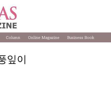
Column
Online Magazine
Business Book
단풍잎이