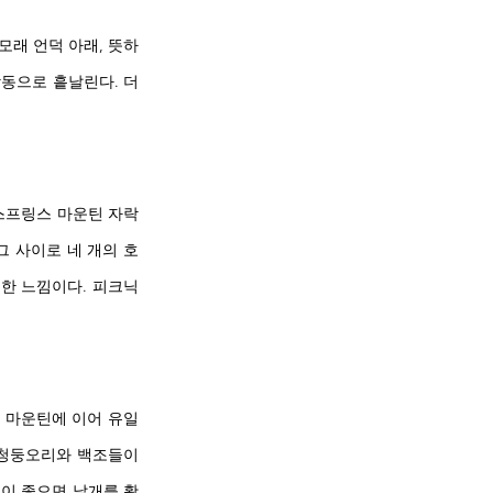
모래 언덕 아래, 뜻하
동으로 흩날린다. 더 
 스프링스 마운틴 자락
 그 사이로 네 개의 호
듯한 느낌이다. 피크닉
턴 마운틴에 이어 유일
청둥오리와 백조들이 
운이 좋으면 날개를 활