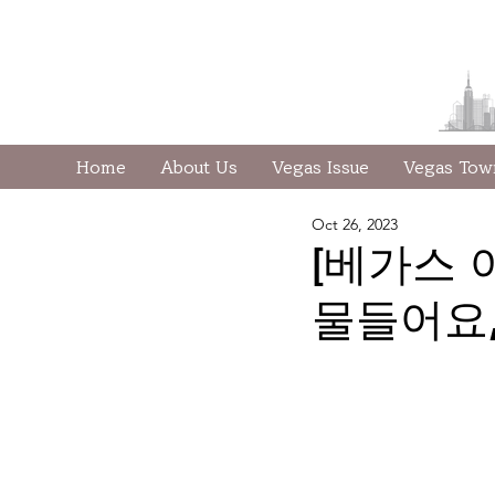
Home
About Us
Vegas Issue
Vegas To
Oct 26, 2023
[베가스 
물들어요, F