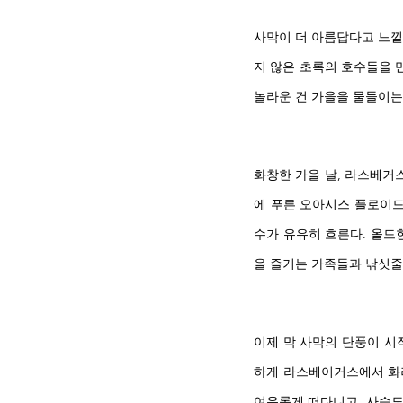
사막이 더 아름답다고 느낄 
지 않은 초록의 호수들을 만
놀라운 건 가을을 물들이는
화창한 가을 날, 라스베거
에 푸른 오아시스 플로이드 램
수가 유유히 흐른다. 올드
을 즐기는 가족들과 낚싯줄
이제 막 사막의 단풍이 시
하게 라스베이거스에서 화려
여유롭게 떠다니고, 사슴도