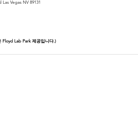
d Las Vegas NV 89131
oyd Lab Park 제공입니다.)