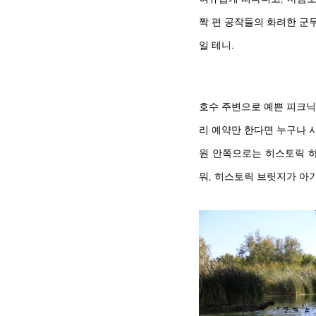
짝 편 공작들의 화려한 군무
일 테니.
호수 주변으로 예쁜 피크닉
리 예약만 한다면 누구나 사
원 안쪽으로는 히스토릭 하우
워, 히스토릭 브릿지가 아