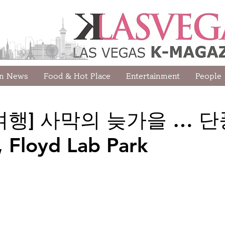
wn News
Food & Hot Place
Entertainment
People
여행] 사막의 늦가을 … 
loyd Lab Park