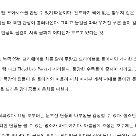
땐 오아시스를 만날 수 있기 때문이다. 건조하기 짝이 없는 황무지 같은 
날 때 격한 탄성이 흘러나온다. 그리고 물길을 따라 우거진 푸른 숲이 감
 단풍의 물결이 사막 골짜기 어디엔가 흐르고 있다는 것.
스 북쪽 95번 프리웨이로 차를 달려 두랑고 드라이브로 들어서면 거대한
 파크(Floyd Lab Park)가 자리한다. 울창한 수목들이 줄지어 자라고,
한 목장의 집들이 흰 울타리와 어울려 마치 미서부 개척 시대로 돌아간 
을 드리운 강태공들이 운치를 더한다. 
작되었다. 11월 초부터는 눈부신 단풍의 나부낌을 감상할 수 있다. 찰스
한 단풍을 볼 수 있는 명소가 바로 여기다. 아름답게 조성된 호수에는 
 간혹 만나다. 이 공원의 백미는 잔디밭을 앞마당 삼아 노니는 공작새. 