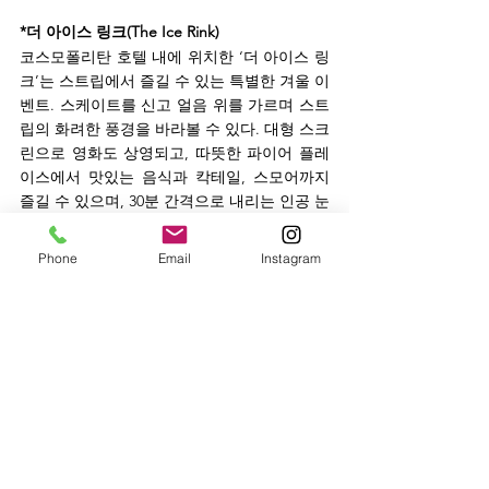
*더 아이스 링크(The Ice Rink)
코스모폴리탄 호텔 내에 위치한 ‘더 아이스 링
크’는 스트립에서 즐길 수 있는 특별한 겨울 이
벤트. 스케이트를 신고 얼음 위를 가르며 스트
립의 화려한 풍경을 바라볼 수 있다. 대형 스크
린으로 영화도 상영되고, 따뜻한 파이어 플레
이스에서 맛있는 음식과 칵테일, 스모어까지 
즐길 수 있으며, 30분 간격으로 내리는 인공 눈
은 연말연시의 기분을 한껏 들뜨게 한다. 무엇
보다 편리한 것은 스케이트를 즐기며 새해 불
Phone
Email
Instagram
꽃놀이를 볼 수 있는 것. 스케이트 대여료는 30
달러이고, 로컬 주민은 20달러이다. 스케이트
장 안에 있는 파이어 플레이스와 음식을 원할 
때만 예약 필수.
➧주소 : Boulevard Tower, 3708 Las Vegas 
Blvd S, Level 4, Las Vegas NV 89109
➧전화 : 702)698-7475
➧웹사이트 : 
www.cosmopolitanlasvegas.com
(The Ice Rink)  