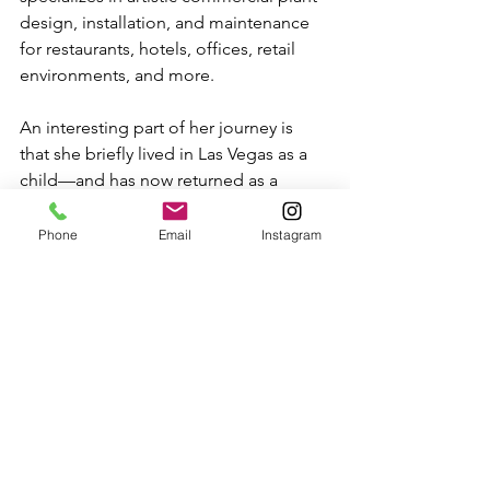
design, installation, and maintenance 
for restaurants, hotels, offices, retail 
environments, and more.
An interesting part of her journey is 
that she briefly lived in Las Vegas as a 
child—and has now returned as a 
grown, accomplished creator. “I never 
imagined I’d come back to Vegas after 
Phone
Email
Instagram
so many years in LA and Sacramento. 
The growth of this city is extraordinary. 
What I find most appealing is that the 
spirit of opportunity is still endless 
here. There’s no showroom like ours 
anywhere in Nevada. Our beautifully 
curated space—featuring designer 
trees, unique planters, vintage olive 
jars, furniture, and interior accessories—