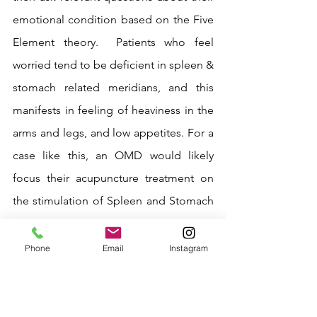
emotional condition based on the Five 
Element theory. 
Patients who feel 
worried tend to be deficient in spleen & 
stomach related meridians, and this 
manifests in feeling of heaviness in the 
arms and legs, and low appetites. For a 
case like this, an OMD would likely 
focus their acupuncture treatment on 
the stimulation of Spleen and Stomach 
meridians, recommend exercise to 
encourage meridian flow, and prescribe 
Phone
Email
Instagram
herbal medicine in liquid or powder 
form to increase energy within the body 
and improve the patient’s overall 