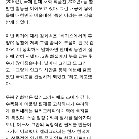
(2010년), 국제 현대 서화 작품전(2012년) 등 활
발한 활동을 이어오고 있다. 그런 내공이 쌓여 
올해 대한민국 미술대전 ‘특선’이라는 큰 상을 
받게 되었다. 
이번 쾌거에 대해 김화백은 “베가스에서의 휴
양(?) 생활이 저의 그림 솜씨에 도움이 된 것 같
아요. 더 정확하게 말하자면 팬데믹 동안에 집 
안에 갇혀 지낼 때, 2층 화실에서 붓을 잡는 횟
수가 많아졌습니다. 날마다 그리고 또 그리
고… 그렇게 인고의 시간을 통해 이번에 출품
했던 국화도를 완성하게 되었죠.”라고 회고했
다. 
우봉 김화백은 캘리그라피에도 조예가 깊다. 
수묵화에 어울릴 필체를 고심하다가 수려하
게 흘러내리는 캘리그라피의 매력에 빠져들
게 되었다. 스승 임정수씨의 필사를 닮아가다 
보니, 어느새 그만의 독창적인 필체를 만들어
내기에 이르렀다. 캘리그라피는 현재 한국에
서 선풍적인 인기를 끌고 있는 한글 아트이다. 