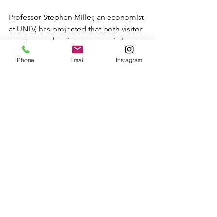
Professor Stephen Miller, an economist 
at UNLV, has projected that both visitor 
numbers and casino revenues in Las 
Vegas will decline by 5.8% and 6.9%, 
Phone
Email
Instagram
respectively, in 2025 and 2026. He 
attributes these drops to broader 
macroeconomic factors, including a 
slowing national economy and the 
Federal Reserve’s interest rate policies.
Despite the grim outlook, a 
spokesperson for the Las Vegas 
Convention and Visitors Authority 
(LVCVA) offered a more optimistic view. 
“The current statistics aren’t significant 
enough to reflect an actual trend. We 
don’t believe this will turn into a 
prolonged downturn. We’re planning 