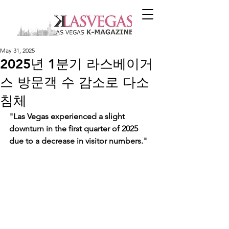
May 31, 2025
2025년 1분기 라스베이거
스 방문객 수 감소로 다소
침체
"Las Vegas experienced a slight 
downturn in the first quarter of 2025 
due to a decrease in visitor numbers."