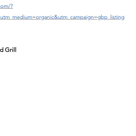
com/?
utm_medium=organic&utm_campaign=gbp_listing
d Grill