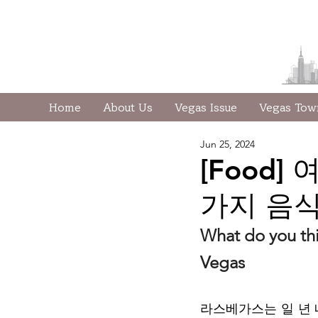
Home
About Us
Vegas Issue
Vegas To
Jun 25, 2024
[Food
가지 음
What do you thi
Vegas
라스베가스는 일 년 