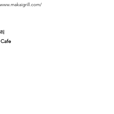
/www.makaigrill.com/
요리
 Cafe