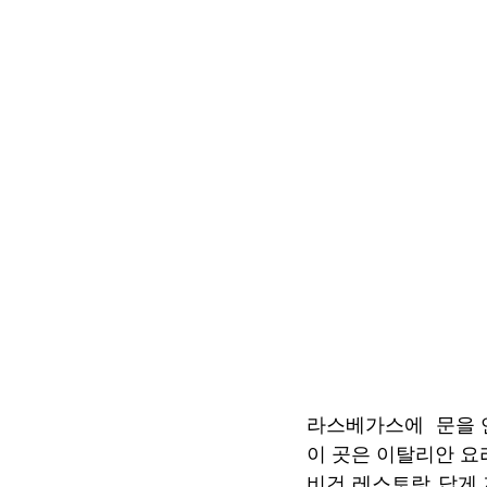
라스베가스에  문을 
이 곳은 이탈리안 요
비건 레스토랑 답게 