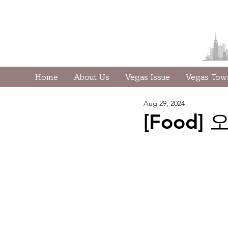
Home
About Us
Vegas Issue
Vegas To
Aug 29, 2024
[Food]