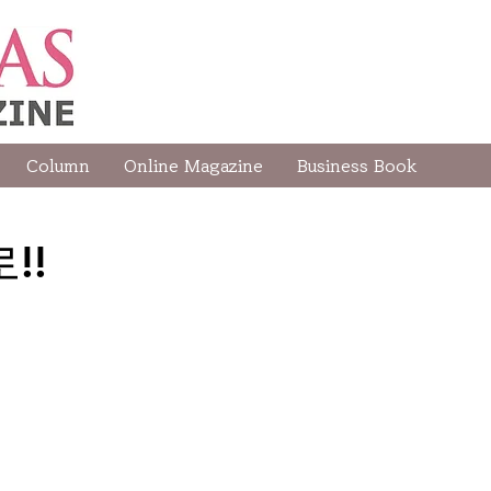
Column
Online Magazine
Business Book
!!