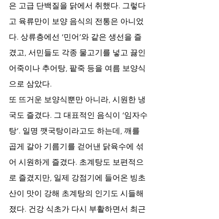
은 고급 단백질을 닭에서 취했다. 그렇다
고 육류만이 보양 음식의 전통은 아니었
다. 상류층에선 ‘민어’와 같은 생선을 즐
겼고, 서민들도 각종 물고기를 넣고 끓인 
어죽이나 추어탕, 팥죽 등을 여름 보양식
으로 삼았다. 
또 뜨거운 보양식뿐만 아니라, 시원한 냉
국도 즐겼다. 그 대표적인 음식이 ‘임자수
탕’. 일명 깻국탕이라고도 하는데, 깨를 
곱게 갈아 기름기를 걷어낸 닭육수에 섞
어 시원하게 즐겼다. 초계탕도 보편적으
로 즐겼지만, 일제 강점기에 들어온 빙초
산이 맛이 강해 초계탕의 인기도 시들해
졌다. 건강 식초가 다시 부활하면서 최근 