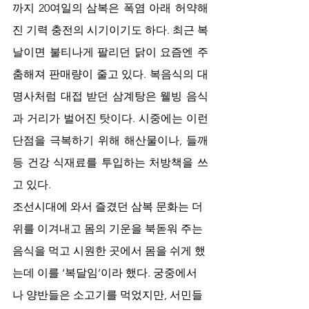
까지 20여일의 삼복은 폭염 아래 허약해
진 기력 충전의 시기이기도 하다. 최근 복
날이면 불티나게 팔리던 닭이 요즘엔 주
춤해져 판매량이 줄고 있다. 복음식의 대
명사처럼 대접 받던 삼계탕은 웰빙 음식
과 거리가 벌어진 탓이다. 시중에는 이런 
단점을 극복하기 위해 해산물이나, 들깨 
등 건강 식재료를 투입하는 처방책을 쓰
고 있다. 
조선시대에 와서 즐겼던 삼복 문화는 더
위를 이겨내고 몸의 기운을 북돋워 주는 
음식을 먹고 시원한 곳에서 몸을 쉬게 했
는데 이를 ‘복달임’이라 했다. 궁중에서
나 양반들은 소고기를 먹었지만, 서민들