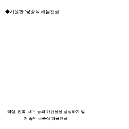
◆시원한 ‘궁중식 해물전골’
해삼, 전복, 새우 등의 해산물을 풍성하게 넣
어 끓인 궁중식 해물전골.