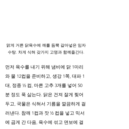
맑게 거른 닭육수에 깨를 듬뿍 갈아넣은 임자
수탕. 차게 식혀 갖가지 고명과 함께즐긴다.
먼저 육수를 내기 위해 냄비에 닭 1마리
와 물 12컵을 준비하고, 생강 1쪽, 대파 1
대, 정종 ½ 컵, 마른 고추 3개를 넣어 50
분 정도 푹 삶는다. 닭은 건져 잘게 찢어
두고, 국물은 식혀서 기름을 깔끔하게 걸
러낸다. 참깨 1컵과 잣 ½ 컵을 넣고 믹서
에 곱게 간 다음, 육수에 섞고 면보에 걸