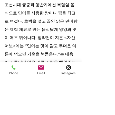
조선시대 궁중과 양반가에선 복달임 음
식으로 민어를 사용한 탕이나 찜을 최고
로 여겼다. 호박을 넣고 끓인 맑은 민어탕
은 제철 재료로 만든 음식답게 영양과 맛
이 매우 뛰어나다. 정약전이 지은 <자산
어보>에는 “민어는 맛이 달고 무더운 여
름에 먹으면 기운을 북돋운다.”는 내용
이 기록되어 있을 만큼 기력을 채워주는 
맑은 요리의 대표적 식재료다. 
Phone
Email
Instagram
민어를 매운탕이나 조림으로 먹는 것이 
평범하게 느껴진다면 ‘민어 스테이크’의 
색다른 맛을 연출해 보자. 민어는 살이 두
툼하고 부드러워서 허브에 재워 구우면 
멋진 스테이크로 손님 대접에도 손색이 