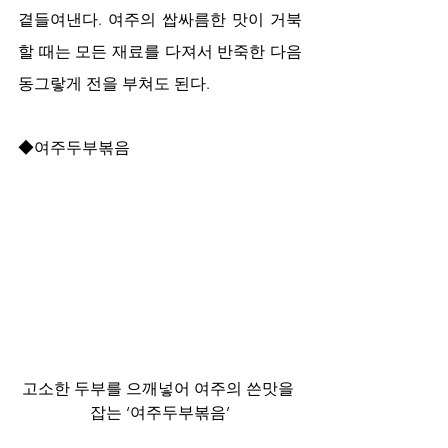
곁들여낸다. 여주의 쌉싸름한 맛이 거북
할 때는 모든 재료를 다져서 반죽한 다음 
동그랗게 전을 부쳐도 된다.
◆여주두부볶음
고소한 두부를 으깨넣어 여주의 쓴맛을 
잡는 ‘여주두부볶음’