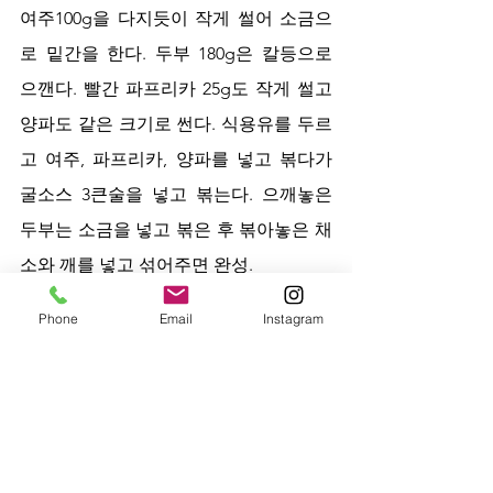
여주100g을 다지듯이 작게 썰어 소금으
로 밑간을 한다. 두부 180g은 칼등으로 
으깬다. 빨간 파프리카 25g도 작게 썰고 
양파도 같은 크기로 썬다. 식용유를 두르
고 여주, 파프리카, 양파를 넣고 볶다가 
굴소스 3큰술을 넣고 볶는다. 으깨놓은 
두부는 소금을 넣고 볶은 후 볶아놓은 채
소와 깨를 넣고 섞어주면 완성.
Phone
Email
Instagram
◆여주장아찌