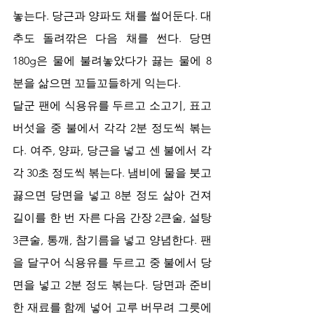
놓는다. 당근과 양파도 채를 썰어둔다. 대
추도 돌려깎은 다음 채를 썬다. 당면 
180g은 물에 불려놓았다가 끓는 물에 8
분을 삶으면 꼬들꼬들하게 익는다. 
달군 팬에 식용유를 두르고 소고기, 표고
버섯을 중 불에서 각각 2분 정도씩 볶는
다. 여주, 양파, 당근을 넣고 센 불에서 각
각 30초 정도씩 볶는다. 냄비에 물을 붓고 
끓으면 당면을 넣고 8분 정도 삶아 건져 
길이를 한 번 자른 다음 간장 2큰술, 설탕 
3큰술, 통깨, 참기름을 넣고 양념한다. 팬
을 달구어 식용유를 두르고 중 불에서 당
면을 넣고 2분 정도 볶는다. 당면과 준비
한 재료를 함께 넣어 고루 버무려 그릇에 