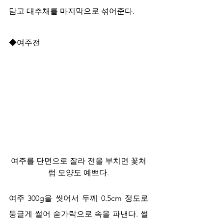
담고 대추채를 마지막으로 섞어준다.    
◆여주전
여주를 단면으로 잘라 전을 부치면 꽃처
럼 모양도 예쁘다.
여주 300g을 씻어서 두께 0.5cm 정도로 
둥글게 썰어 숟가락으로 속을 파낸다. 썰