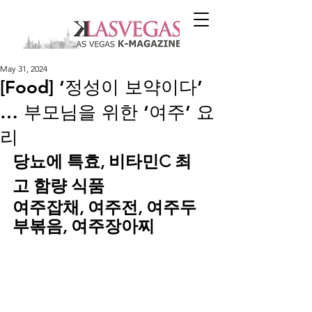
May 31, 2024
[Food] ‘정성이 보약이다’
… 부모님을 위한 ‘여주’ 요
리
당뇨에 특효, 비타민C 최
고 함량 식품
여주잡채, 여주전, 여주두
부볶음, 여주장아찌