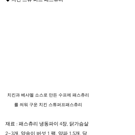
치킨과 베샤멜 소스로 만든 수프에 패스츄리
를 씌워 구운 치킨 스튜퍼프패스츄리
재료 : 패스츄리 냉동파이 4장, 닭가슴살 
2~3개, 양송이 버섯 1 팩, 양파 1.5개, 당