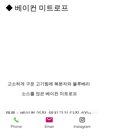
◆ 베이컨 미트로프
고소하게 구운 고기찜에 복분자와 블루베리 
소스를 얹은 베이컨 미트로프
재료 :  
베이컨 25장,
돼지고기 다짐 400g 
(소금, 후춧가루 약간), 다진 양파 2/3개, 
Phone
Email
Instagram
당근 2/3개, 샐러리 2대 (각각150cc), 가