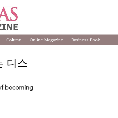
Column
Online Magazine
Business Book
는 디스
of becoming 