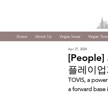
Home
About Us
Vegas Issue
Vegas To
Apr 27, 2024
[Peop
플레이업계
TOVIS, a powerh
a forward base 