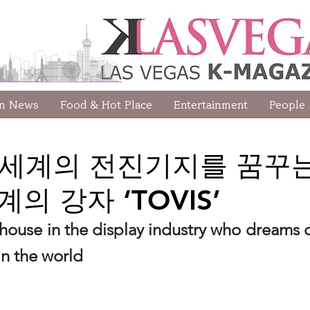
wn News
Food & Hot Place
Entertainment
People
le] 세계의 전진기지를 꿈꾸
의 강자 ‘TOVIS’
ouse in the display industry who dreams 
in the world