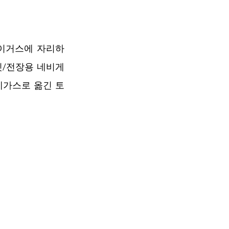
베이거스에 자리하
릿/전장용 네비게
 베가스로 옮긴 토