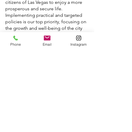
citizens of Las Vegas to enjoy a more 
prosperous and secure life. 
Implementing practical and targeted 
policies is our top priority, focusing on 
the growth and well-being of the city 
and its residents. Leveraging my 
extensive entrepreneurial experience, I 
Phone
Email
Instagram
will prioritize effective solutions and 
make relentless efforts to ensure the 
successful implementation of our plans.
Q: How do you plan to benefit the 
Asian community, including the Korean 
community?
A: Being the son of an immigrant, I 
deeply value the importance of public 
service and have witnessed the 
commitment and sacrifices made by 
my father to secure citizenship legally. 
For all immigrants in Vegas, fairness is 
my utmost priority, ensuring they can 