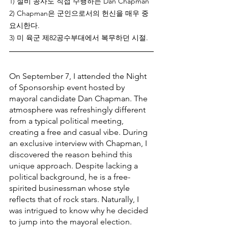
1) 설비 공사도 직접 수행하는 Dan Chapman
2) Chapman은 군인으로서의 헌신을 매우 중
요시한다. 
3) 미 육군 제82공수부대에서 복무하던 시절.
On September 7, I attended the Night 
of Sponsorship event hosted by 
mayoral candidate Dan Chapman. The 
atmosphere was refreshingly different 
from a typical political meeting, 
creating a free and casual vibe. During 
an exclusive interview with Chapman, I 
discovered the reason behind this 
unique approach. Despite lacking a 
political background, he is a free-
spirited businessman whose style 
reflects that of rock stars. Naturally, I 
was intrigued to know why he decided 
to jump into the mayoral election.