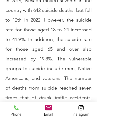
In 2019, Nevada ranked seventh in the 
country with 642 suicide deaths, but fell 
to 12th in 2022. However, the suicide 
rate for those aged 18 to 24 increased 
to 41.9%. In addition, the suicide rate 
for those aged 65 and over also 
increased by 19.8%. The vulnerable 
groups to suicide include men, Native 
Americans, and veterans. The number 
of deaths from suicide reached seven 
times that of drunk traffic accidents, 
exceeding 12,000.  
Phone
Email
Instagram
Las Vegas is observed to be the fastest-