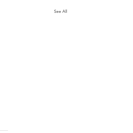
See All
ghtline West, 라스베가스
산의 새로운 변수 될까?