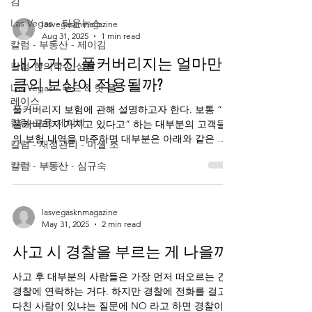
김
Las Vegas - 타운뉴스
lasvegasknmagazine
Aug 31, 2025
1 min read
칼럼 - 부동산 - 제이김
내가 가진 풀커버리지는 얼마만
칼럼-한의학-이상현
큼의 보상이 적용될까?
Las Vegas - 푸드 & 핫 플
레이스
풀커버리지 보험에 관해 설명하고자 한다. 보통 “난
칼럼-교육-제이박
풀커버리지 가지고 있다고” 하는 대부분의 고객들
의 보험 내역을 마주하면 대부분은 아래와 같은 풀
칼럼 - 재정관리 - 미셸 조
커버리지를 가지고 있다. 서로 다른 두 고객의 보험
칼럼 - 부동산 - 심규숙
커버리지를 비교하며 설명해 보겠다. ...
lasvegasknmagazine
May 31, 2025
2 min read
사고 시 경찰을 부르는 게 나을까?
사고 후 대부분의 사람들은 가장 먼저 떠오르는 건
경찰에 연락하는 거다. 하지만 경찰에 전화를 걸고
다친 사람이 있냐는 질문에 NO 라고 하면 경찰이