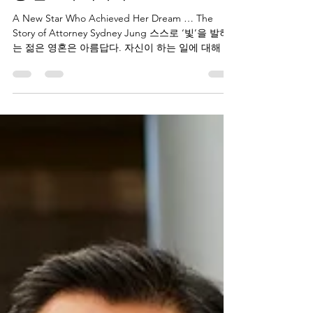
lasvegasknmagazine
May 31
4 min read
꿈을 이룬 새로운 ‘별’ … 시드니
정 변호사 이야기
A New Star Who Achieved Her Dream … The
Story of Attorney Sydney Jung 스스로 ‘빛’을 발하
는 젊은 영혼은 아름답다. 자신이 하는 일에 대해 큰
자부심을 가진 사람은 얼굴도 반짝반짝 빛이 난다.
시드니 정(Sydney Jung)을 처음 만났을 땐 새내기
변호사로서의 풋풋함 정도만 상상했지만, 이야기를
나누는 순간 이내 그녀의 매력 속으로 빠져버렸다.
예쁘고 가녀린 겉모습만으로는 가늠하기 어려운 단
단하고 당찬 그 에너지가 빠른 속도로 전해져왔다.
그녀는 라스베이거스에서 태어났고, 단 한 번도 외
지에서 살아본 적이 없다. UNLV에서 정치학과를 거
쳐 로스쿨까지 마쳤고 변호사 자격증을 취득했다.