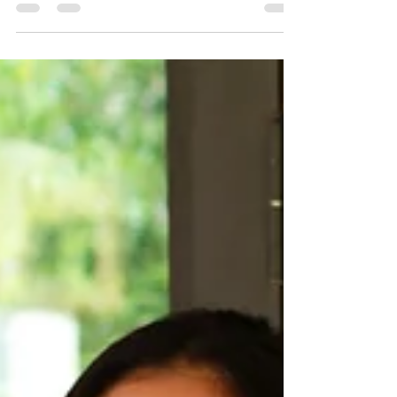
로’
A Warm Smile, A Lifelong Commitment: Dr. Paul
Park’s Vision of Patient Care 깨끗해요!”... 그를 처
음 본 순간 이 광고 카피가 떠올랐다. 해맑은 미소를
지닌 치과 의사 ‘폴 박(Paul Park)’. 올 1월 서머린과
사우스웨스트 인근에 ‘엘리트 케어 치과’가 새로 문
을 열었다. 병원 내부도 온통 하얀 대리석으로 통일
돼 그 깨끗한 느낌이 충만하다. 오너의 취향과 이미
지를 제대로 구현한 병원 인테리어가 신뢰의 느낌을
갖게 한다. 닥터 박의 또다른 장점은 대화를 할 때 아
무 격의없이 매우 친근하다. 커피 한 잔과 케이크 한
조각이 앞에 있다면 시간 가는 줄 모르고 대화의 꽃
을 피울 것 같다. 이미 다녀간 많은 환자들이 닥터 박
의 친근함을 최고로 꼽는다. “저는 진료를 하기 전에
환자들과 충분한 대화로 최선의 방법을 찾아내고자
합니다. 환자 중심의 종합적인 진단과 체계적인 치
료 계획을 수립