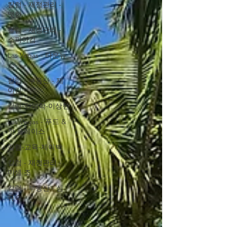
칼럼 - 재정관리 -
맷한
칼럼 - 재정관리 -
소피아김
Las Vegas - 타운뉴
스
칼럼 - 부동산 - 제
이김
칼럼-한의학-이상현
Las Vegas - 푸드 &
핫 플레이스
칼럼-교육-제이박
칼럼 - 재정관리 -
미셸 조
칼럼 - 부동산 - 심
규숙