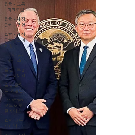
칼럼 - 교통
- 파크로펌
칼럼 - 재정
관리 - 맷한
칼럼 - 재정
관리 - 소피
아김
Las Vegas -
타운뉴스
칼럼 - 부동
산 - 제이김
칼럼-한의
학-이상현
Las Vegas -
푸드 & 핫
플레이스
칼럼-교육-
제이박